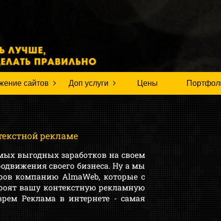
жение сайтов
Доп услуги
Цены
Портфол
текстной рекламе
амых выгодных заработков на своем
одвижения своего бизнеса. Ну а мы
ров компанию AlmaWeb, которые с
троят вашу контекстную рекламную
врем Реклама в интернете - самая